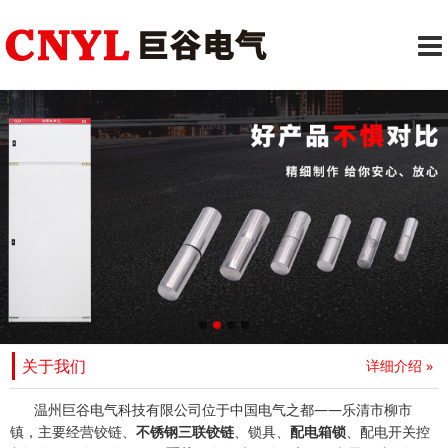
关于我们
详细介绍 »
温州巨谷电气科技有限公司位于中国电气之都——乐清市柳市
镇，主要经营铰链、
不锈钢三联铰链
、锁具、
配电箱锁
、配电开关控