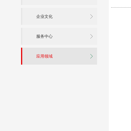
企业文化
服务中心
应用领域