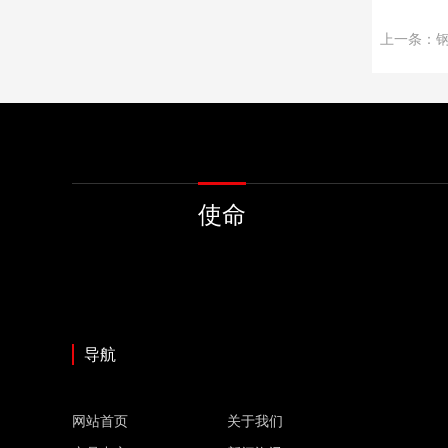
上一条：
使命
导航
网站首页
关于我们