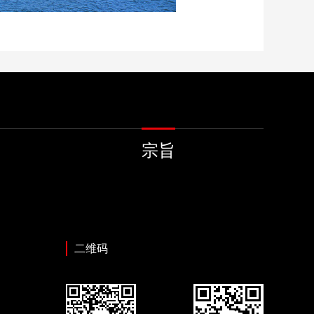
宗旨
二维码