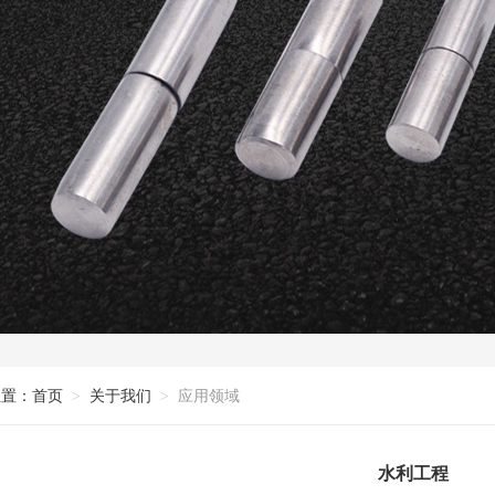
位置：
首页
关于我们
应用领域
>
>
水利工程