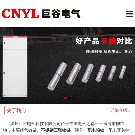
关于我们
详细介绍 »
温州巨谷电气科技有限公司位于中国电气之都——乐清市柳市
镇，主要经营铰链、
不锈钢三联铰链
、锁具、
配电箱锁
、配电开关控