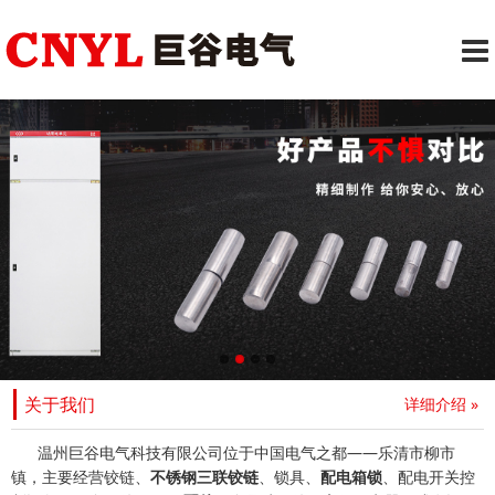
关于我们
详细介绍 »
温州巨谷电气科技有限公司位于中国电气之都——乐清市柳市
镇，主要经营铰链、
不锈钢三联铰链
、锁具、
配电箱锁
、配电开关控