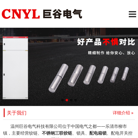
关于我们
详细介绍 »
温州巨谷电气科技有限公司位于中国电气之都——乐清市柳市
镇，主要经营铰链、
不锈钢三联铰链
、锁具、
配电箱锁
、配电开关控